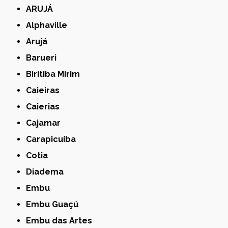
ARUJÁ
Alphaville
Arujá
Barueri
Biritiba Mirim
Caieiras
Caierias
Cajamar
Carapicuíba
Cotia
Diadema
Embu
Embu Guaçú
Embu das Artes