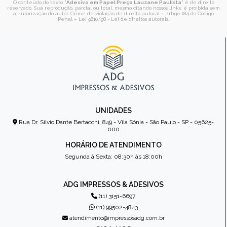
O conteúdo do texto "
Adesivo em Papel Preço Lauzane Paulista
" é de direito
reservado. Sua reprodução, parcial ou total, mesmo citando nossos links, é proibida sem
a autorização do autor. Crime de violação de direito autoral – artigo 184 do Código
Penal –
Lei 9610/98 - Lei de direitos autorais
.
UNIDADES
Rua Dr. Sílvio Dante Bertacchi, 849 - Vila Sônia - São Paulo - SP - 05625-
000
HORÁRIO DE ATENDIMENTO
Segunda à Sexta: 08:30h às 18:00h
ADG IMPRESSOS & ADESIVOS
(11) 3151-6697
(11) 99502-4843
atendimento@impressosadg.com.br