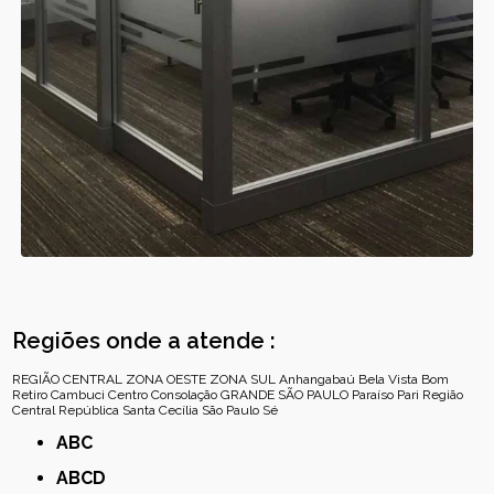
Regiões onde a atende :
REGIÃO CENTRAL
ZONA OESTE
ZONA SUL
Anhangabaú
Bela Vista
Bom
Retiro
Cambuci
Centro
Consolação
GRANDE SÃO PAULO
Paraíso
Pari
Região
Central
República
Santa Cecília
São Paulo
Sé
ABC
ABCD