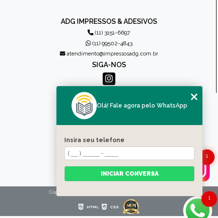
ADG IMPRESSOS & ADESIVOS
(11) 3151-6697
(11) 99502-4843
atendimento@impressosadg.com.br
SIGA-NOS
MENU
Olá! Fale agora pelo WhatsApp
HOME
QUEM SOMOS
PRODUTOS
Insira seu telefone
CONTATO
1
CATEGORIAS
MAPA DO SITE
INICIAR CONVERSA
Copyright © Impressos ADG. (Lei 9610 de 19/02/1998)
1
HTML
CSS