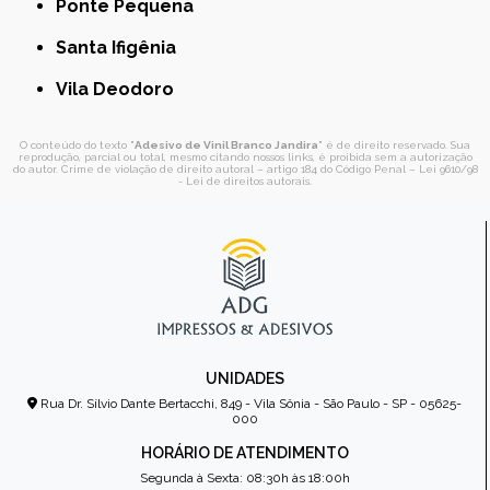
Ponte Pequena
Santa Ifigênia
Vila Deodoro
O conteúdo do texto "
Adesivo de Vinil Branco Jandira
" é de direito reservado. Sua
reprodução, parcial ou total, mesmo citando nossos links, é proibida sem a autorização
do autor. Crime de violação de direito autoral – artigo 184 do Código Penal –
Lei 9610/98
- Lei de direitos autorais
.
UNIDADES
Rua Dr. Sílvio Dante Bertacchi, 849 - Vila Sônia - São Paulo - SP - 05625-
000
HORÁRIO DE ATENDIMENTO
Segunda à Sexta: 08:30h às 18:00h