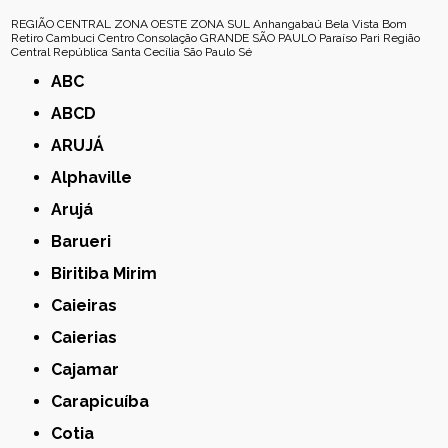
REGIÃO CENTRAL
ZONA OESTE
ZONA SUL
Anhangabaú
Bela Vista
Bom
Retiro
Cambuci
Centro
Consolação
GRANDE SÃO PAULO
Paraíso
Pari
Região
Central
República
Santa Cecília
São Paulo
Sé
ABC
ABCD
ARUJÁ
Alphaville
Arujá
Barueri
Biritiba Mirim
Caieiras
Caierias
Cajamar
Carapicuíba
Cotia